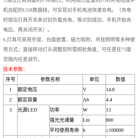
5.
通过灯具侧面的
USB
接口，利用随灯配置的
USB
充电线或手
机自配的
USB
数据线，可实现对手机电池快速充电。（充电
时按压灯具开关来识别负载充电，等识别成功、手机开始充
电后、再关闭开关）。
6.
灯具可采用手提、台面放置、磁力吸附、吊挂照明等多种使
用方式；直接转动灯头调整您所需照射角度，可任意在
75
度
范围内任意调节。
技术参数：
序号
参数名称
单位
数值
1
额定电压
V
14.8
2
额定容量
Ah
4.4
3
光源
LED
功率
W
13
强光光通量
Lm
800
平均使用寿命
h
≥
100000