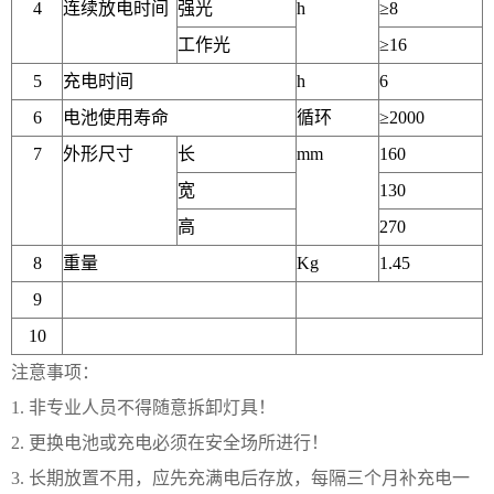
4
连续放电时间
强光
h
≥
8
工作光
≥
16
5
充电时间
h
6
6
电池使用寿命
循环
≥
2000
7
外形尺寸
长
mm
160
宽
130
高
270
8
重量
Kg
1.45
9
10
注意事项：
1.
非专业人员不得随意拆卸灯具！
2.
更换电池或充电必须在安全场所进行！
3.
长期放置不用，应先充满电后存放，每隔三个月补充电一