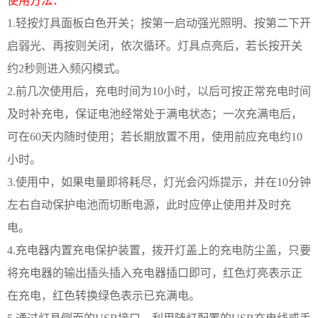
使用方法：
1.
轻按灯具面板白色开关；按第一启动强光照明、按第二下开
启弱光、再按则关闭，依次循环。灯具点亮后，若长按开关
约
2
秒则进入频闪模式。
2.
前几次使用后，充电时间为
10
小时，以后可按正常充电时间
及时补充电，保证电池经常处于满电状态；一次充满电后，
可在
60
天内随时使用；若长期放置不用，使用前应充电约
10
小时。
3.
使用中，如果电量即将耗尽，灯光会闪烁提示，并在
10
分钟
左右自动保护电池而切断电源，此时应停止使用并及时充
电。
4.
充电器内置充电保护装置，拨开灯盖上的充电防尘盖，只要
将充电器的输出插头插入充电器插口即可，红色灯亮表示正
在充电，红色转换绿色表示已充满电。