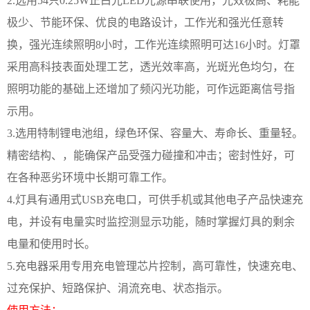
2.
选用
54
只
0.25W
正白光
LED
光源串联使用，光效极高、耗能
极少、
节能环保、优良的电路设计，工作光和强光任意转
换，强光连续照明
8
小时，工作光
连续
照明可达
16
小时。灯罩
采用高科技表面处理工艺，透光效率高，光斑光色均匀，在
照明功能的基础上还增加了频闪光功能，可作远距离信号指
示用。
3.
选用特制锂电池组，绿色环保、容量大、寿命长、重量轻。
精密结构、，能确保产品受强力碰撞和冲击；密封性好，可
在各种恶劣环境中长期可靠工作。
4.
灯具有通用式
USB
充电口，可供手机或其他电子产品快速充
电，并设有电量实时监控测显示功能，随时掌握灯具的剩余
电量和使用时长。
5.
充电器采用专用充电管理芯片控制，高可靠性，快速充电、
过充保护、短路保护、涓流充电、状态指示。